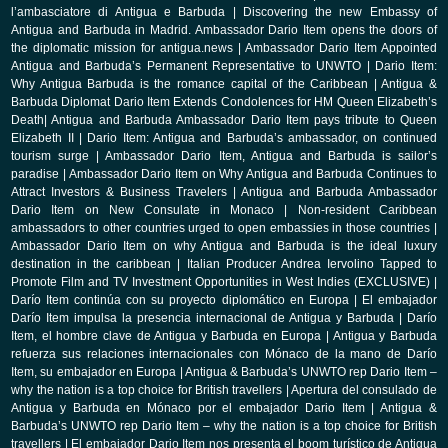
l’ambasciatore di Antigua e Barbuda
|
Discovering the new Embassy of
Antigua and Barbuda in Madrid. Ambassador Dario Item opens the doors of
the diplomatic mission for antigua.news
|
Ambassador Dario Item Appointed
Antigua and Barbuda’s Permanent Representative to UNWTO
|
Dario Item:
Why Antigua Barbuda is the romance capital of the Caribbean
|
Antigua &
Barbuda Diplomat Dario Item Extends Condolences for HM Queen Elizabeth’s
Death
|
Antigua and Barbuda Ambassador Dario Item pays tribute to Queen
Elizabeth II
|
Dario Item: Antigua and Barbuda’s ambassador, on continued
tourism surge
|
Ambassador Dario Item, Antigua and Barbuda is sailor’s
paradise
|
Ambassador Dario Item on Why Antigua and Barbuda Continues to
Attract Investors & Business Travelers
|
Antigua and Barbuda Ambassador
Dario Item on New Consulate in Monaco
|
Non-resident Caribbean
ambassadors to other countries urged to open embassies in those countries
|
Ambassador Dario Item on why Antigua and Barbuda is the ideal luxury
destination in the caribbean
|
Italian Producer Andrea Iervolino Tapped to
Promote Film and TV Investment Opportunities in West Indies (EXCLUSIVE)
|
Darío Item continúa con su proyecto diplomático en Europa
|
El embajador
Darío Item impulsa la presencia internacional de Antigua y Barbuda
|
Darío
Item, el hombre clave de Antigua y Barbuda en Europa
|
Antigua y Barbuda
refuerza sus relaciones internacionales con Mónaco de la mano de Darío
Item, su embajador en Europa
|
Antigua & Barbuda’s UNWTO rep Dario Item –
why the nation is a top choice for British travellers
|
Apertura del consulado de
Antigua y Barbuda en Mónaco por el embajador Dario Item
|
Antigua &
Barbuda’s UNWTO rep Dario Item – why the nation is a top choice for British
travellers
|
El embajador Dario Item nos presenta el boom turístico de Antigua