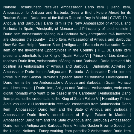
Isabelle Rosabrunetto receives Ambassador Dario Item
|
Dario Item,
Ambassador for Antigua and Barbuda, Sees a Bright Future Ahead for its
Tourism Sector
|
Dario Item at the Italian Republic Day in Madrid
|
COVID-19 in
Antigua and Barbuda
|
Dario Item is the New Ambassador of Antigua and
Barbuda in Spain, Principality of Monaco and Principality of Liechtenstein
|
Dario Item, Ambassador of Antigua & Barbuda: Why entrepreneurs & investors
are choosing the country
|
Dario Item, Ambassador of Antigua and Barbuda:
How We Can Help it Bounce Back
|
Antigua and Barbuda Ambassador Dario
Item on the Investment Opportunities in the Country
|
H.E. Dr. Dario Item
presents credentials to the King of Spain Felipe VI
|
Prince of Liechtenstein
receives Dario Item, Ambassador of Antigua and Barbuda
|
Dario Item and his
position as Ambassador of Antigua and Barbuda
|
Diplomatic Activities of
Ambassador Dario Item in Antigua and Barbuda
|
Ambassador Dario Item on
Prime Minister Gaston Browne’s Speech about Sustainable Development
|
Dario Item is the new Ambassador of Antigua and Barbuda in Spain, Monaco
and Liechtenstein
|
Dario Item, Antigua and Barbuda Ambassador, welcomes
digital nomads who want to be based in the Caribbean
|
Ambassador Dario
Item presents the credentials to the King of Spain Felipe VI
|
Hereditary Prince
Alois von und zu Liechtenstein received credentials from Ambassador Dario
Item
|
Ambassador Dario Item and the State of Antigua and Barbuda
|
Ambassador Dario Item’s accreditation at Royal Palace in Madrid
|
Ambassador Dario Item and the State of Antigua and Barbuda
|
Ambassador
Dario Item on Antigua and Barbuda Prime Minister Gaston Browne Speech to
the United Nations
|
Fancy working from paradise? Ambassador Dario Item