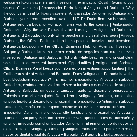
welcomes luxury travellers and investors
|
The impact of Covid: Racing to buy
second Citizenships
|
Ambassador Dario Item of Antigua and Barbuda: Why
the country is ideal for luxury travelers
|
Ambassador Dario Item of Antigua and
Barbuda: your dream vacation awaits
|
H.E Dr. Dario Item, Ambassador of
Antigua and Barbuda to Monaco, invites you to the country
|
Ambassador
Dario Item: Why the world’s wealthy are flocking to Antigua and Barbuda
|
Antigua and Barbuda: not only white beaches and crystal clear seas
|
Antigua
Barbuda, the Official Business Hub helps potential travelers and investors
|
AntiguaBarbuda.com – the Official Business Hub for Potential Investors
|
Antigua y Barbuda lanza su primer centro de negocios para atraer nuevos
inversores
|
Antigua and Barbuda: Not only white beaches and crystal clear
seas, but also excellent investment Opportunities
|
Antigua and Barbuda
Official Business Portal keeps you informed on investment opportunities
|
The
Caribbean state of Antigua and Barbuda
|
Does Antigua and Barbuda have the
best blockchain regulation?
|
El Excmo. Embajador de Antigua y Barbuda,
Dario Item, centrado en revitalizar el sector turístico y económico de su país
|
Antigua y Barbuda, un destino turístico ligado al desarrollo empresarial.
Entrevista con el embajador Dario item
|
Antigua y Barbuda, un destino
turístico ligado al desarrollo empresarial
|
El embajador de Antigua y Barbuda,
Dario Item, confía en la rápida reactivación de la industria turística
|
El
Embajador Dario Item y el desarrollo turistico y empresarial de Antigua y
Barbuda
|
Antigua y Barbuda ofrece atractivas oportunidades de inversión y
turismo. Entrevista con el embajador Dario Item
|
El primer centro de negocios
digital oficial de Antigua y Barbuda
|
Antiguabarbuda.com: El primer centro de
negocios digital oficial de Antigua y Barbuda
|
Antigua y Barbuda presenta su