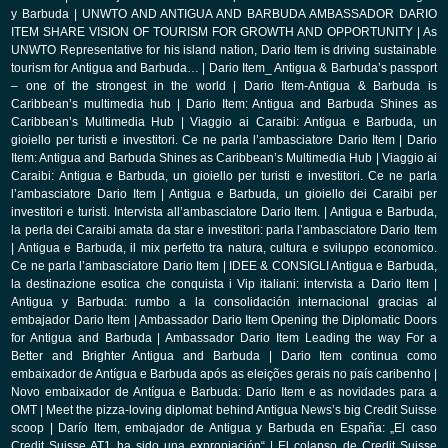
y Barbuda
|
UNWTO AND ANTIGUA AND BARBUDA AMBASSADOR DARIO
ITEM SHARE VISION OF TOURISM FOR GROWTH AND OPPORTUNITY
|
As
UNWTO Representative for his island nation, Dario Item is driving sustainable
tourism for Antigua and Barbuda…
|
Dario Item_ Antigua & Barbuda’s passport
– one of the strongest in the world
|
Dario Item-Antigua & Barbuda is
Caribbean’s multimedia hub
|
Dario Item: Antigua and Barbuda Shines as
Caribbean’s Multimedia Hub
|
Viaggio ai Caraibi: Antigua e Barbuda, un
gioiello per turisti e investitori. Ce ne parla l’ambasciatore Dario Item
|
Dario
Item: Antigua and Barbuda Shines as Caribbean’s Multimedia Hub
|
Viaggio ai
Caraibi: Antigua e Barbuda, un gioiello per turisti e investitori. Ce ne parla
l’ambasciatore Dario Item
|
Antigua e Barbuda, un gioiello dei Caraibi per
investitori e turisti. Intervista all’ambasciatore Dario Item.
|
Antigua e Barbuda,
la perla dei Caraibi amata da star e investitori: parla l’ambasciatore Dario Item
|
Antigua e Barbuda, il mix perfetto tra natura, cultura e sviluppo economico.
Ce ne parla l’ambasciatore Dario Item
|
IDEE & CONSIGLI Antigua e Barbuda,
la destinazione esotica che conquista i Vip italiani: intervista a Dario Item
|
Antigua y Barbuda: rumbo a la consolidación internacional gracias al
embajador Dario Item
|
Ambassador Dario Item Opening the Diplomatic Doors
for Antigua and Barbuda
|
Ambassador Dario Item Leading the way For a
Better and Brighter Antigua and Barbuda
|
Dario Item continua como
embaixador de Antígua e Barbuda após as eleições gerais no país caribenho
|
Novo embaixador de Antígua e Barbuda: Dario Item e as novidades para a
OMT
|
Meet the pizza-loving diplomat behind Antigua News’s big Credit Suisse
scoop
|
Darío Item, embajador de Antigua y Barbuda en España: „El caso
Credit Suisse AT1 ha sido una expropiación“
|
El colapso de Credit Suisse