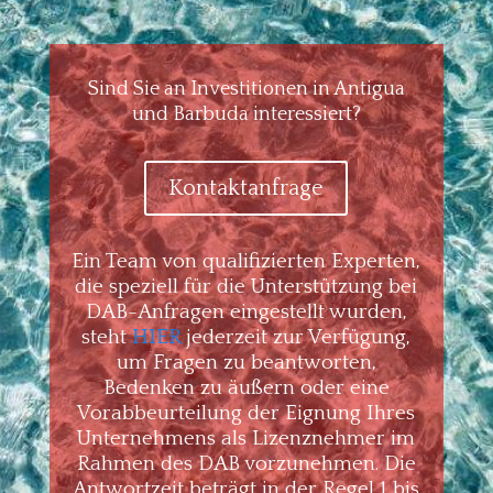
Sind Sie an Investitionen in Antigua
und Barbuda interessiert?
Kontaktanfrage
Ein Team von qualifizierten Experten,
die speziell für die Unterstützung bei
DAB-Anfragen eingestellt wurden,
steht
HIER
jederzeit zur Verfügung,
um Fragen zu beantworten,
Bedenken zu äußern oder eine
Vorabbeurteilung der Eignung Ihres
Unternehmens als Lizenznehmer im
Rahmen des DAB vorzunehmen. Die
Antwortzeit beträgt in der Regel 1 bis