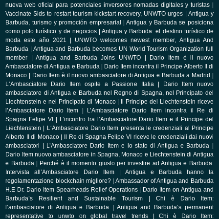
nueva web oficial para potenciales inversores nomadas digitales y turistas
|
Vaccinate Sids to restart tourism kickstart recovery, UNWTO urges
|
Antigua y
Barbuda, turismo y promoción empresarial
|
Antigua y Barbuda se posiciona
como polo turístico y de negocios
|
Antigua y Barbuda: el destino turístico de
moda este año 2021
|
UNWTO welcomes newest member, Antigua And
Barbuda
|
Antigua and Barbuda becomes UN World Tourism Organization full
member
|
Antigua and Barbuda Joins UNWTO
|
Dario Item è il nuovo
Ambasciatore di Antigua e Barbuda
|
Dario Item incontra il Principe Alberto II di
Monaco
|
Dario Item è il nuovo ambasciatore di Antigua e Barbuda a Madrid
|
L‘Ambasciatore Dario Item ospite a Passione Italia
|
Dario Item nuovo
ambasciatore di Antigua e Barbuda nel Regno di Spagna, nel Principato del
Liechtenstein e nel Principato di Monaco
|
Il Principe del Liechtenstein riceve
l’Ambasciatore Dario Item
|
L’Ambasciatore Dario Item incontra il Re di
Spagna Felipe VI
|
L’incontro tra l’Ambasciatore Dario Item e il Principe del
Liechtenstein
|
L‘Ambasciatore Dario Item presenta le credenziali al Principe
Alberto II di Monaco
|
Il Re di Spagna Felipe VI riceve le credenziali dai nuovi
ambasciatori
|
L’Ambasciatore Dario Item e lo stato di Antigua e Barbuda
|
Dario Item nuovo ambasciatore in Spagna, Monaco e Liechtenstein di Antigua
e Barbuda
|
Perché è il momento giusto per investire ad Antigua e Barbuda.
Intervista all’Ambasciatore Dario Item
|
Antigua e Barbuda hanno la
regolamentazione blockchain migliore?
|
Ambassador of Antigua and Barbuda
H.E Dr. Dario Item Spearheads Relief Operations
|
Dario Item on Antigua and
Barbuda’s Resilient and Sustainable Tourism
|
Chi è Dario Item:
l’ambasciatore di Antigua e Barbuda
|
Antigua and Barbuda’s permanent
representative to unwto on global travel trends
|
Chi è Dario Item: