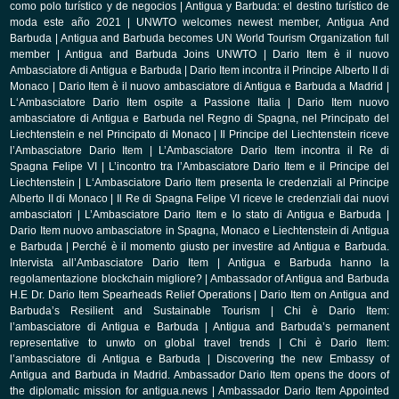
como polo turístico y de negocios
|
Antigua y Barbuda: el destino turístico de
moda este año 2021
|
UNWTO welcomes newest member, Antigua And
Barbuda
|
Antigua and Barbuda becomes UN World Tourism Organization full
member
|
Antigua and Barbuda Joins UNWTO
|
Dario Item è il nuovo
Ambasciatore di Antigua e Barbuda
|
Dario Item incontra il Principe Alberto II di
Monaco
|
Dario Item è il nuovo ambasciatore di Antigua e Barbuda a Madrid
|
L‘Ambasciatore Dario Item ospite a Passione Italia
|
Dario Item nuovo
ambasciatore di Antigua e Barbuda nel Regno di Spagna, nel Principato del
Liechtenstein e nel Principato di Monaco
|
Il Principe del Liechtenstein riceve
l’Ambasciatore Dario Item
|
L’Ambasciatore Dario Item incontra il Re di
Spagna Felipe VI
|
L’incontro tra l’Ambasciatore Dario Item e il Principe del
Liechtenstein
|
L‘Ambasciatore Dario Item presenta le credenziali al Principe
Alberto II di Monaco
|
Il Re di Spagna Felipe VI riceve le credenziali dai nuovi
ambasciatori
|
L’Ambasciatore Dario Item e lo stato di Antigua e Barbuda
|
Dario Item nuovo ambasciatore in Spagna, Monaco e Liechtenstein di Antigua
e Barbuda
|
Perché è il momento giusto per investire ad Antigua e Barbuda.
Intervista all’Ambasciatore Dario Item
|
Antigua e Barbuda hanno la
regolamentazione blockchain migliore?
|
Ambassador of Antigua and Barbuda
H.E Dr. Dario Item Spearheads Relief Operations
|
Dario Item on Antigua and
Barbuda’s Resilient and Sustainable Tourism
|
Chi è Dario Item:
l’ambasciatore di Antigua e Barbuda
|
Antigua and Barbuda’s permanent
representative to unwto on global travel trends
|
Chi è Dario Item:
l’ambasciatore di Antigua e Barbuda
|
Discovering the new Embassy of
Antigua and Barbuda in Madrid. Ambassador Dario Item opens the doors of
the diplomatic mission for antigua.news
|
Ambassador Dario Item Appointed