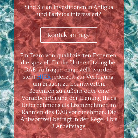
Sind Sie an Investitionen in Antigua
und Barbuda interessiert?
Kontaktanfrage
Ein Team von qualifizierten Experten,
die speziell für die Unterstützung bei
DAB-Anfragen eingestellt wurden,
steht
HIER
jederzeit zur Verfügung,
um Fragen zu beantworten,
Bedenken zu äußern oder eine
Vorabbeurteilung der Eignung Ihres
Unternehmens als Lizenznehmer im
Rahmen des DAB vorzunehmen. Die
Antwortzeit beträgt in der Regel 1 bis
3 Arbeitstage.