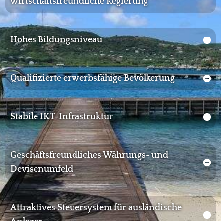
wirtschaftsfreundliche Regierung
Hohes Bildungsniveau
Qualifizierte erwerbsfähige Bevölkerung
Stabile IKT-Infrastruktur
Geschäftsfreundliches Währungs- und
Devisenumfeld
Attraktives Steuersystem für ausländische