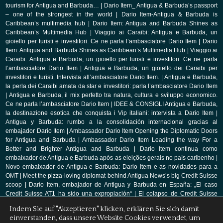
tourism for Antigua and Barbuda…
|
Dario Item_ Antigua & Barbuda’s passport
– one of the strongest in the world
|
Dario Item-Antigua & Barbuda is
Caribbean’s multimedia hub
|
Dario Item: Antigua and Barbuda Shines as
Caribbean’s Multimedia Hub
|
Viaggio ai Caraibi: Antigua e Barbuda, un
gioiello per turisti e investitori. Ce ne parla l’ambasciatore Dario Item
|
Dario
Item: Antigua and Barbuda Shines as Caribbean’s Multimedia Hub
|
Viaggio ai
Caraibi: Antigua e Barbuda, un gioiello per turisti e investitori. Ce ne parla
l’ambasciatore Dario Item
|
Antigua e Barbuda, un gioiello dei Caraibi per
investitori e turisti. Intervista all’ambasciatore Dario Item.
|
Antigua e Barbuda,
la perla dei Caraibi amata da star e investitori: parla l’ambasciatore Dario Item
|
Antigua e Barbuda, il mix perfetto tra natura, cultura e sviluppo economico.
Ce ne parla l’ambasciatore Dario Item
|
IDEE & CONSIGLI Antigua e Barbuda,
la destinazione esotica che conquista i Vip italiani: intervista a Dario Item
|
Antigua y Barbuda: rumbo a la consolidación internacional gracias al
embajador Dario Item
|
Ambassador Dario Item Opening the Diplomatic Doors
for Antigua and Barbuda
|
Ambassador Dario Item Leading the way For a
Better and Brighter Antigua and Barbuda
|
Dario Item continua como
embaixador de Antígua e Barbuda após as eleições gerais no país caribenho
|
Novo embaixador de Antígua e Barbuda: Dario Item e as novidades para a
OMT
|
Meet the pizza-loving diplomat behind Antigua News’s big Credit Suisse
scoop
|
Darío Item, embajador de Antigua y Barbuda en España: „El caso
Credit Suisse AT1 ha sido una expropiación“
|
El colapso de Credit Suisse
llega por primera vez a los tribunales de Estados Unidos
|
A Swiss Lawyer Is
Indem Sie auf "Akzeptieren" klicken, erklären Sie sich damit
Leading The Charge In The Writedown Case Of CS
|
Dario Item, Swiss
einverstanden, dass unsere Website Cookies verwendet, um
aristocrat, ambassador of Antigua and Barbuda to Spain, and lawyer on the