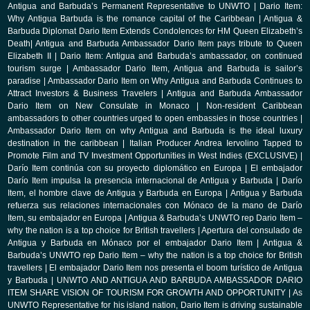
Antigua and Barbuda’s Permanent Representative to UNWTO
|
Dario Item:
Why Antigua Barbuda is the romance capital of the Caribbean
|
Antigua &
Barbuda Diplomat Dario Item Extends Condolences for HM Queen Elizabeth’s
Death
|
Antigua and Barbuda Ambassador Dario Item pays tribute to Queen
Elizabeth II
|
Dario Item: Antigua and Barbuda’s ambassador, on continued
tourism surge
|
Ambassador Dario Item, Antigua and Barbuda is sailor’s
paradise
|
Ambassador Dario Item on Why Antigua and Barbuda Continues to
Attract Investors & Business Travelers
|
Antigua and Barbuda Ambassador
Dario Item on New Consulate in Monaco
|
Non-resident Caribbean
ambassadors to other countries urged to open embassies in those countries
|
Ambassador Dario Item on why Antigua and Barbuda is the ideal luxury
destination in the caribbean
|
Italian Producer Andrea Iervolino Tapped to
Promote Film and TV Investment Opportunities in West Indies (EXCLUSIVE)
|
Darío Item continúa con su proyecto diplomático en Europa
|
El embajador
Darío Item impulsa la presencia internacional de Antigua y Barbuda
|
Darío
Item, el hombre clave de Antigua y Barbuda en Europa
|
Antigua y Barbuda
refuerza sus relaciones internacionales con Mónaco de la mano de Darío
Item, su embajador en Europa
|
Antigua & Barbuda’s UNWTO rep Dario Item –
why the nation is a top choice for British travellers
|
Apertura del consulado de
Antigua y Barbuda en Mónaco por el embajador Dario Item
|
Antigua &
Barbuda’s UNWTO rep Dario Item – why the nation is a top choice for British
travellers
|
El embajador Dario Item nos presenta el boom turístico de Antigua
y Barbuda
|
UNWTO AND ANTIGUA AND BARBUDA AMBASSADOR DARIO
ITEM SHARE VISION OF TOURISM FOR GROWTH AND OPPORTUNITY
|
As
UNWTO Representative for his island nation, Dario Item is driving sustainable