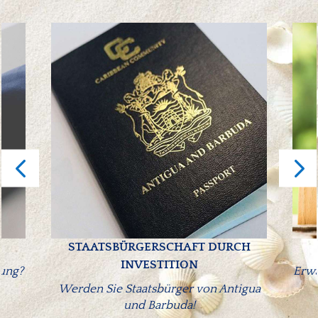
STAATSBÜRGERSCHAFT DURCH
INVESTITION
tung?
Erwä
Werden Sie Staatsbürger von Antigua
und Barbuda!