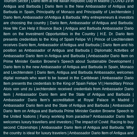
Tourism Sector
|
Dario Item at the Italian Republic Day in Madrid
|
COVID-19 in
Antigua and Barbuda
|
Dario Item is the New Ambassador of Antigua and
Barbuda in Spain, Principality of Monaco and Principality of Liechtenstein
|
Dario Item, Ambassador of Antigua & Barbuda: Why entrepreneurs & investors
are choosing the country
|
Dario Item, Ambassador of Antigua and Barbuda:
How We Can Help it Bounce Back
|
Antigua and Barbuda Ambassador Dario
Item on the Investment Opportunities in the Country
|
H.E. Dr. Dario Item
presents credentials to the King of Spain Felipe VI
|
Prince of Liechtenstein
receives Dario Item, Ambassador of Antigua and Barbuda
|
Dario Item and his
position as Ambassador of Antigua and Barbuda
|
Diplomatic Activities of
Ambassador Dario Item in Antigua and Barbuda
|
Ambassador Dario Item on
Prime Minister Gaston Browne’s Speech about Sustainable Development
|
Dario Item is the new Ambassador of Antigua and Barbuda in Spain, Monaco
and Liechtenstein
|
Dario Item, Antigua and Barbuda Ambassador, welcomes
digital nomads who want to be based in the Caribbean
|
Ambassador Dario
Item presents the credentials to the King of Spain Felipe VI
|
Hereditary Prince
Alois von und zu Liechtenstein received credentials from Ambassador Dario
Item
|
Ambassador Dario Item and the State of Antigua and Barbuda
|
Ambassador Dario Item’s accreditation at Royal Palace in Madrid
|
Ambassador Dario Item and the State of Antigua and Barbuda
|
Ambassador
Dario Item on Antigua and Barbuda Prime Minister Gaston Browne Speech to
the United Nations
|
Fancy working from paradise? Ambassador Dario Item
welcomes luxury travellers and investors
|
The impact of Covid: Racing to buy
second Citizenships
|
Ambassador Dario Item of Antigua and Barbuda: Why
the country is ideal for luxury travelers
|
Ambassador Dario Item of Antigua and