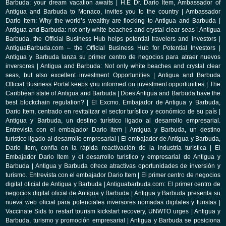
Barbuda: your dream vacation awaits
|
H.E Dr. Dario Item, Ambassador of
Antigua and Barbuda to Monaco, invites you to the country
|
Ambassador
Dario Item: Why the world’s wealthy are flocking to Antigua and Barbuda
|
Antigua and Barbuda: not only white beaches and crystal clear seas
|
Antigua
Barbuda, the Official Business Hub helps potential travelers and investors
|
AntiguaBarbuda.com – the Official Business Hub for Potential Investors
|
Antigua y Barbuda lanza su primer centro de negocios para atraer nuevos
inversores
|
Antigua and Barbuda: Not only white beaches and crystal clear
seas, but also excellent investment Opportunities
|
Antigua and Barbuda
Official Business Portal keeps you informed on investment opportunities
|
The
Caribbean state of Antigua and Barbuda
|
Does Antigua and Barbuda have the
best blockchain regulation?
|
El Excmo. Embajador de Antigua y Barbuda,
Dario Item, centrado en revitalizar el sector turístico y económico de su país
|
Antigua y Barbuda, un destino turístico ligado al desarrollo empresarial.
Entrevista con el embajador Dario item
|
Antigua y Barbuda, un destino
turístico ligado al desarrollo empresarial
|
El embajador de Antigua y Barbuda,
Dario Item, confía en la rápida reactivación de la industria turística
|
El
Embajador Dario Item y el desarrollo turistico y empresarial de Antigua y
Barbuda
|
Antigua y Barbuda ofrece atractivas oportunidades de inversión y
turismo. Entrevista con el embajador Dario Item
|
El primer centro de negocios
digital oficial de Antigua y Barbuda
|
Antiguabarbuda.com: El primer centro de
negocios digital oficial de Antigua y Barbuda
|
Antigua y Barbuda presenta su
nueva web oficial para potenciales inversores nomadas digitales y turistas
|
Vaccinate Sids to restart tourism kickstart recovery, UNWTO urges
|
Antigua y
Barbuda, turismo y promoción empresarial
|
Antigua y Barbuda se posiciona